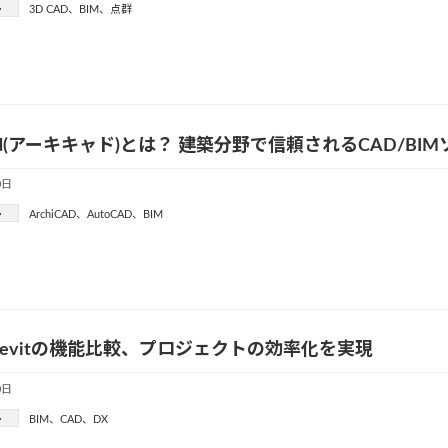
ー
3D CAD
、
BIM
、
点群
icad(アーキキャド)とは？ 建築分野で信頼されるCAD/B
0日
ー
ArchiCAD
、
AutoCAD
、
BIM
とRevitの機能比較、プロジェクトの効率化を実現
0日
ー
BIM
、
CAD
、
DX