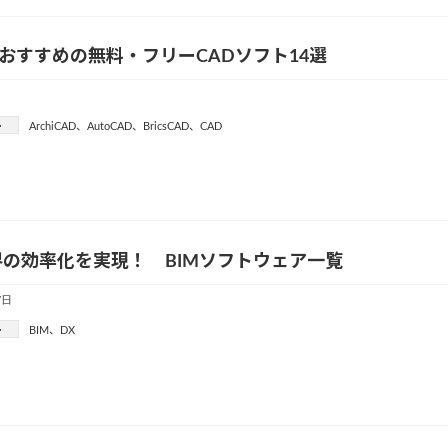
年: おすすめの無料・フリーCADソフト14選
ー
ArchiCAD
、
AutoCAD
、
BricsCAD
、
CAD
の効率化を実現！ BIMソフトウェア一覧
7日
ー
BIM
、
DX