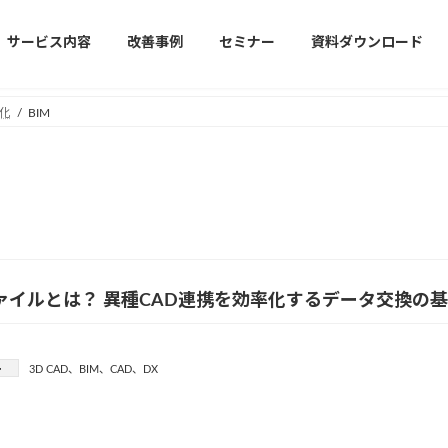
サービス内容
改善事例
セミナー
資料ダウンロード
化
BIM
ファイルとは？ 異種CAD連携を効率化するデータ交換の
ー
3D CAD
、
BIM
、
CAD
、
DX