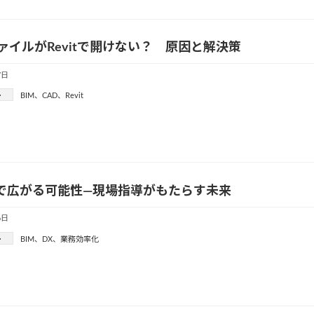
ァイルがRevitで開けない？ 原因と解決策
7日
ー
BIM
、
CAD
、
Revit
Xで広がる可能性—現場指導がもたらす未来
6日
ー
BIM
、
DX
、
業務効率化