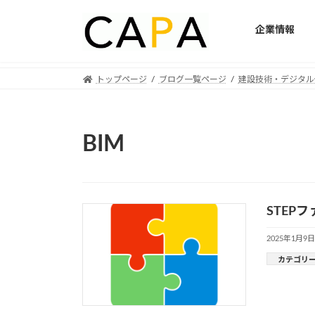
企業情報
Skip
Skip
トップページ
ブログ一覧ページ
建設技術・デジタル
to
to
the
the
content
Navigation
BIM
STEP
2025年1月9日
カテゴリ