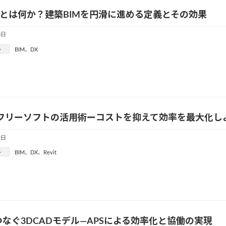
00とは何か？建築BIMを円滑に進める定義とその効果
3日
ー
BIM
、
DX
tとフリーソフトの活用術ーコストを抑えて効率を最大化し
2日
ー
BIM
、
DX
、
Revit
つなぐ3DCADモデル—APSによる効率化と協働の実現