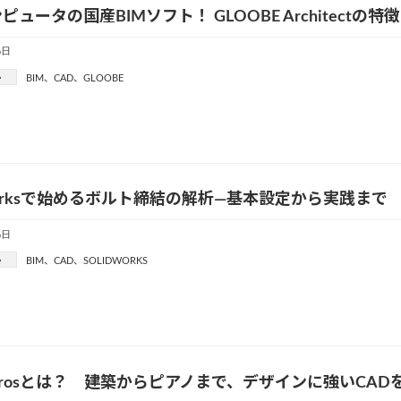
ピュータの国産BIMソフト！ GLOOBE Architectの特
6日
ー
BIM
、
CAD
、
GLOOBE
dWorksで始めるボルト締結の解析—基本設定から実践まで
6日
ー
BIM
、
CAD
、
SOLIDWORKS
ocerosとは？ 建築からピアノまで、デザインに強いCAD