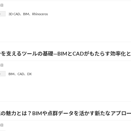
5日
ー
3D CAD
、
BIM
、
Rhinoceros
を支えるツールの基礎—BIMとCADがもたらす効率化
4日
ー
BIM
、
CAD
、
DX
式の魅力とは？BIMや点群データを活かす新たなアプロ
3日