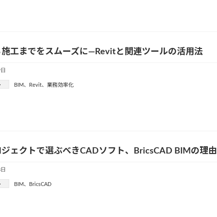
施工までをスムーズに—Revitと関連ツールの活用法
9日
ー
BIM
、
Revit
、
業務効率化
ジェクトで選ぶべきCADソフト、BricsCAD BIMの理由
8日
ー
BIM
、
BricsCAD