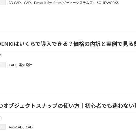
ー
3D CAD
、
CAD
、
Dassault Systèmes(ダッソーシステムズ)
、
SOLIDWORKS
-DENKIはいくらで導入できる？価格の内訳と実例で見
日
ー
CAD
、
電気設計
CADオブジェクトスナップの使い方｜初心者でも迷わな
日
ー
AutoCAD
、
CAD