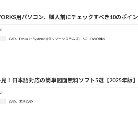
DWORKS用パソコン、購入前にチェックすべき10のポ
日
ー
CAD
、
Dassault Systèmes(ダッソーシステムズ)
、
SOLIDWORKS
見！日本語対応の簡単図面無料ソフト5選【2025年版
日
ー
CAD
、
無料CAD