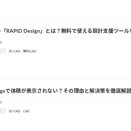
「RAPiD Design」とは？無料で使える設計支援ツー
日
ー
3D CAD
、
無料CAD
wingsで体積が表示されない？その理由と解決策を徹底解
日
ー
3D CAD
、
CAD