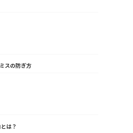
るミスの防ぎ方
由とは？