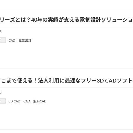
シリーズとは？40年の実績が支える電気設計ソリューシ
日
ー
CAD
、
電気設計
こまで使える！法人利用に最適なフリー3D CADソフ
日
ー
3D CAD
、
CAD
、
無料CAD