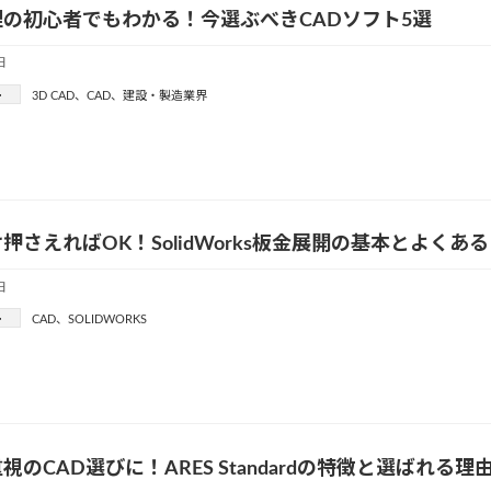
の初心者でもわかる！今選ぶべきCADソフト5選
日
ー
3D CAD
、
CAD
、
建設・製造業界
押さえればOK！SolidWorks板金展開の基本とよくあ
日
ー
CAD
、
SOLIDWORKS
視のCAD選びに！ARES Standardの特徴と選ばれる理