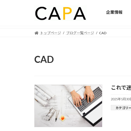
企業情報
Skip
Skip
トップページ
ブログ一覧ページ
CAD
to
to
the
the
content
Navigation
CAD
これで迷
2025年5月30
カテゴリ