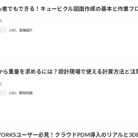
初心者でもできる！キュービクル図面作成の基本と作業フ
日
ー
CAD
、
設備設計
面から重量を求めるには？設計現場で使える計算方法と注
日
ー
CAD
、
開発知識
DWORKSユーザー必見！クラウドPDM導入のリアルと3DE