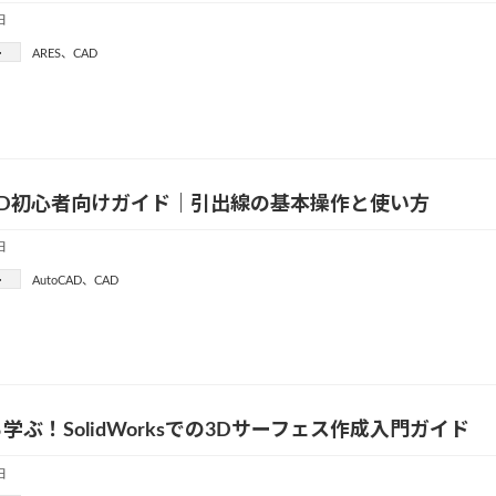
日
ー
ARES
、
CAD
CAD初心者向けガイド｜引出線の基本操作と使い方
日
ー
AutoCAD
、
CAD
学ぶ！SolidWorksでの3Dサーフェス作成入門ガイド
日