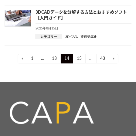
3DCADデータを分解する方法とおすすめソフト
【入門ガイド】
2025年8月15日
カテゴリー
3D CAD
、
業務効率化
投
Page
Page
Page
Page
Page
«
1
…
13
14
15
…
43
»
稿
ナ
ビ
ゲ
ー
シ
ョ