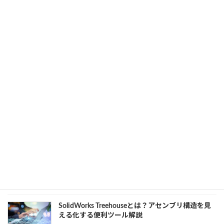
かすためのPC選びガイド【2025年版】
2025年8月22日
カテゴリー
Vectorworks
、
業務効率化
AutoCADの寸法の引き方完全ガイド｜補助線・ス
タイル・スライド寸法まで解説
2025年8月21日
カテゴリー
AutoCAD
、
DX
ソリッドワークスのサブスクリプション価格はい
くら？Standard・Professional・Premiumを徹底比
較
2025年8月21日
カテゴリー
CAD
、
DX
、
SOLIDWORKS
SolidWorks Treehouseとは？アセンブリ構造を見
える化する便利ツール解説