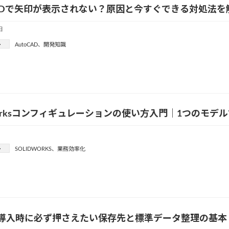
CADで矢印が表示されない？原因と今すぐできる対処法を
日
ー
AutoCAD
、
開発知識
dWorksコンフィギュレーションの使い方入門｜1つのモ
ー
SOLIDWORKS
、
業務効率化
D導入時に必ず押さえたい保存先と標準データ整理の基本