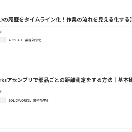
CADの履歴をタイムライン化！作業の流れを見える化する
日
ー
AutoCAD
、
業務効率化
dWorksアセンブリで部品ごとの距離測定をする方法｜基
日
ー
SOLIDWORKS
、
業務効率化