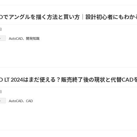
CADでアングルを描く方法と買い方｜設計初心者にもわ
日
ー
AutoCAD
、
開発知識
CAD LT 2024はまだ使える？販売終了後の現状と代替CAD
日
ー
AutoCAD
、
CAD