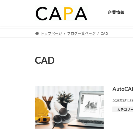
企業情報
Skip
Skip
トップページ
ブログ一覧ページ
CAD
to
to
the
the
content
Navigation
CAD
Auto
2025年8月15
カテゴリ