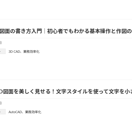
AD図面の書き方入門｜初心者でもわかる基本操作と作図
日
ー
3D CAD
、
業務効率化
CAD図面を美しく見せる！文字スタイルを使って文字を
日
ー
AutoCAD
、
業務効率化