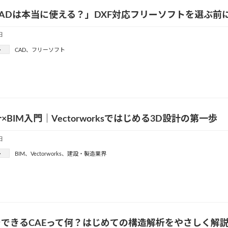
ADは本当に使える？」DXF対応フリーソフトを選ぶ前
日
ー
CAD
、
フリーソフト
×BIM入門｜Vectorworksではじめる3D設計の第一歩
日
ー
BIM
、
Vectorworks
、
建設・製造業界
AでできるCAEって何？はじめての構造解析をやさしく解