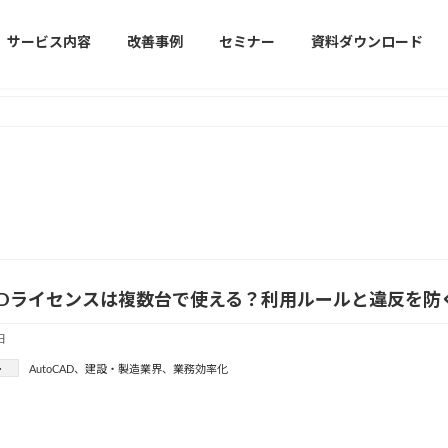
サービス内容
改善事例
セミナー
資料ダウンロード
CADライセンスは複数台で使える？利用ルールと違反を防
日
ー
AutoCAD
、
建設・製造業界
、
業務効率化