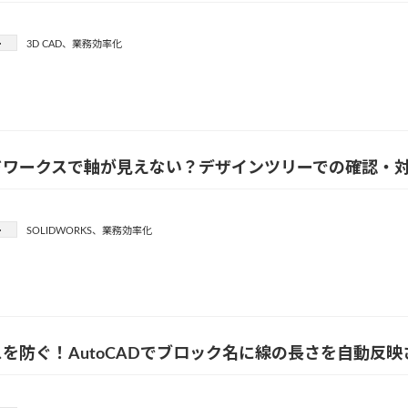
ー
3D CAD
、
業務効率化
ドワークスで軸が見えない？デザインツリーでの確認・
ー
SOLIDWORKS
、
業務効率化
を防ぐ！AutoCADでブロック名に線の長さを自動反