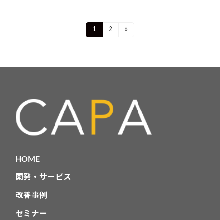
投
Page
Page
1
2
»
稿
ナ
ビ
ゲ
ー
シ
ョ
HOME
ン
開発・サービス
改善事例
セミナー