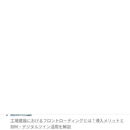
PythonでCADを自動化する方法とは？対応ソフト・活用例・主
要ライブラリを解説
3D都市モデルは土木設計にどう活用できる？PLATEAUの特徴
と活用例を解説
施工管理で注目の空間コンピューティングとは？BIM・Apple
Vision Proの活用例を解説
工場建設におけるフロントローディングとは？導入メリットと
BIM・デジタルツイン活用を解説