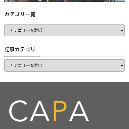
カテゴリ一覧
カ
テ
ゴ
リ
一
記事カテゴリ
覧
記
事
カ
テ
ゴ
リ