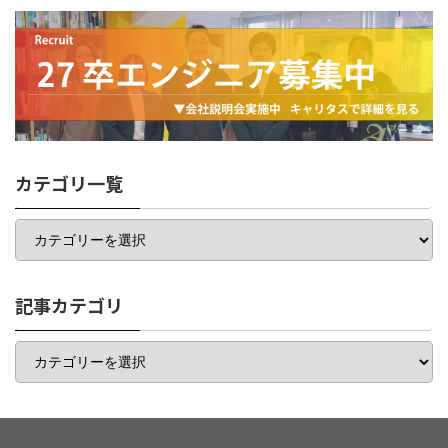
カテゴリ一覧
カ
テ
ゴ
リ
一
記事カテゴリ
覧
記
事
カ
テ
ゴ
リ