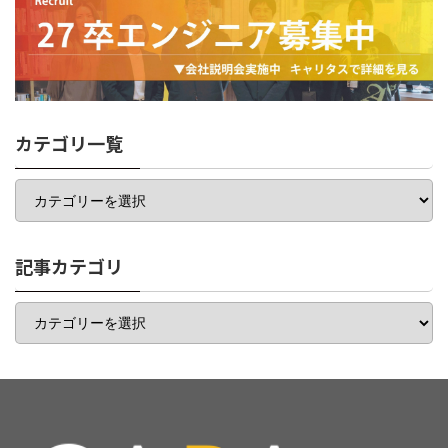
カテゴリ一覧
カ
テ
ゴ
リ
一
記事カテゴリ
覧
記
事
カ
テ
ゴ
リ