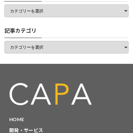
カ
テ
ゴ
リ
一
記事カテゴリ
覧
記
事
カ
テ
ゴ
リ
HOME
開発・サービス