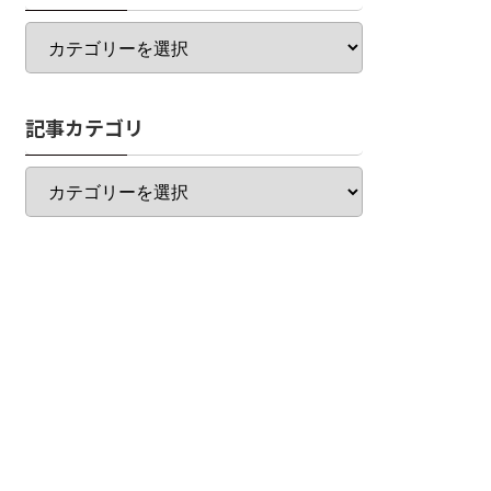
カ
テ
ゴ
リ
記事カテゴリ
一
覧
記
事
カ
テ
ゴ
リ