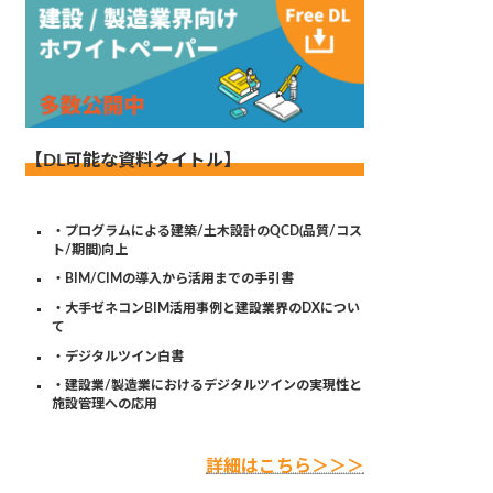
【DL可能な資料タイトル】
・プログラムによる建築/土木設計のQCD(品質/コス
ト/期間)向上
・BIM/CIMの導入から活用までの手引書
・大手ゼネコンBIM活用事例と建設業界のDXについ
て
・デジタルツイン白書
・建設業/製造業におけるデジタルツインの実現性と
施設管理への応用
詳細はこちら＞＞＞