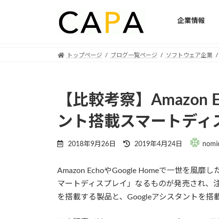
企業情報
Skip
Skip
トップページ
ブログ一覧ページ
ソフトウェア企業
to
to
the
the
content
Navigation
【比較考察】Amazon Ec
ント搭載スマートディ
Last
2018年9月26日
2019年4月24日
nomi
updated
:
Amazon EchoやGoogle Homeで一
マートディスプレイ」なるものが発売され、注目を集
を搭載する製品と、Googleアシスタントを