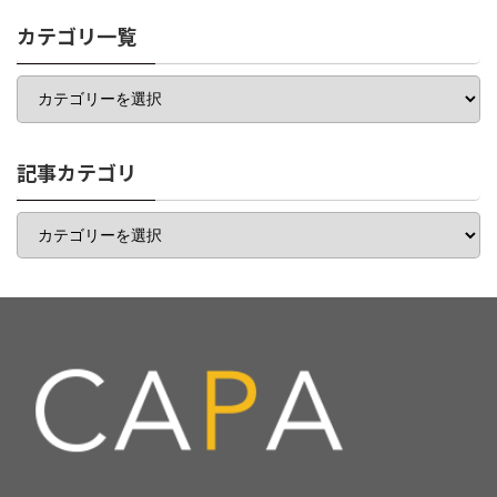
カテゴリ一覧
カ
テ
ゴ
リ
一
記事カテゴリ
覧
記
事
カ
テ
ゴ
リ