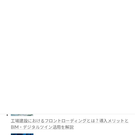
PythonでCADを自動化する方法とは？対応ソフト・活用例・主
要ライブラリを解説
3D都市モデルは土木設計にどう活用できる？PLATEAUの特徴
と活用例を解説
施工管理で注目の空間コンピューティングとは？BIM・Apple
Vision Proの活用例を解説
工場建設におけるフロントローディングとは？導入メリットと
BIM・デジタルツイン活用を解説