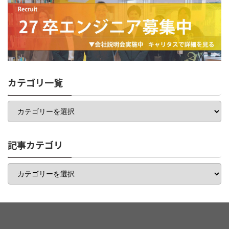
カテゴリ一覧
カ
テ
ゴ
リ
一
記事カテゴリ
覧
記
事
カ
テ
ゴ
リ