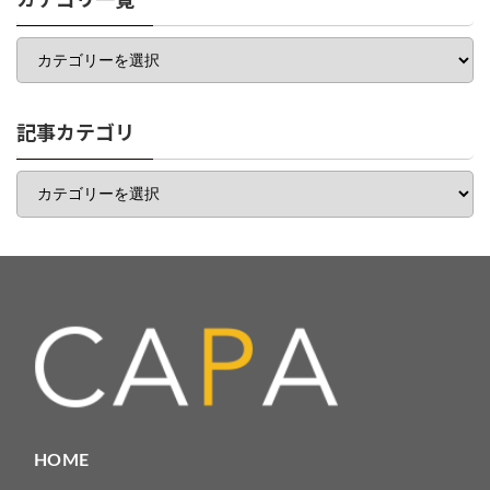
カテゴリ一覧
カ
テ
ゴ
リ
一
記事カテゴリ
覧
記
事
カ
テ
ゴ
リ
HOME