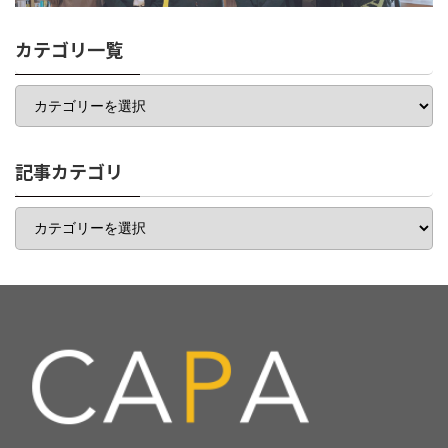
カテゴリ一覧
カ
テ
ゴ
リ
一
記事カテゴリ
覧
記
事
カ
テ
ゴ
リ