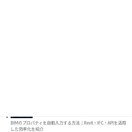
3D都市モデルは土木設計にどう活用できる？PLATEAUの特徴
と活用例を解説
施工管理で注目の空間コンピューティングとは？BIM・Apple
Vision Proの活用例を解説
工場建設におけるフロントローディングとは？導入メリットと
BIM・デジタルツイン活用を解説
BIMのプロパティを自動入力する方法｜Revit・IFC・APIを活用
した効率化を紹介