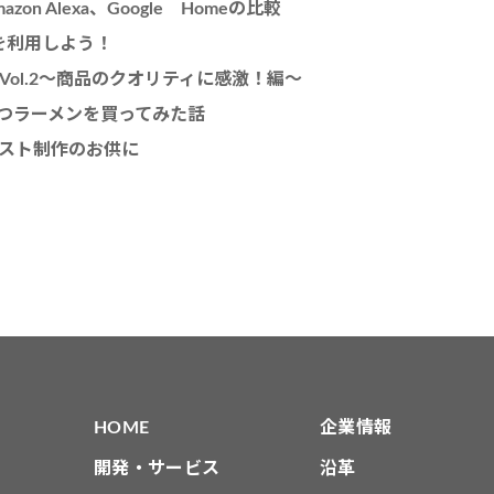
zon Alexa、Google Homeの比較
andを利用しよう！
トVol.2〜商品のクオリティに感激！編〜
つラーメンを買ってみた話
イラスト制作のお供に
HOME
企業情報
開発・サービス
沿革