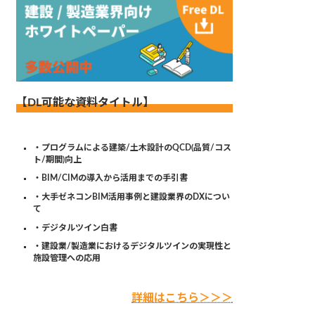
【DL可能な資料タイトル】
・プログラムによる建築/土木設計のQCD(品質/コス
ト/期間)向上
・BIM/CIMの導入から活用までの手引書
・大手ゼネコンBIM活用事例と建設業界のDXについ
て
・デジタルツイン白書
・建設業/製造業におけるデジタルツインの実現性と
施設管理への応用
詳細はこちら＞＞＞