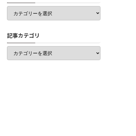
カ
テ
ゴ
リ
記事カテゴリ
一
覧
記
事
カ
テ
ゴ
リ