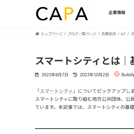
企業情報
Skip
Skip
トップページ
ブログ一覧ページ
先端技術
IoT
to
to
the
the
content
Navigation
スマートシティとは｜
Last
2023年8月7日
2023年10月2日
Build
updated
:
「
スマートシティ
」についてピックアップし
スマートシティに取り組む地方公共団体、公
ています。本記事では、スマートシティの基