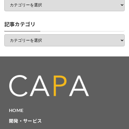
テ
ゴ
リ
一
記事カテゴリ
覧
記
事
カ
テ
ゴ
リ
HOME
開発・サービス