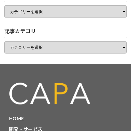
カ
テ
ゴ
リ
一
記事カテゴリ
覧
記
事
カ
テ
ゴ
リ
HOME
開発・サービス