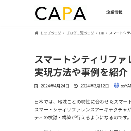
企業情報
Skip
Skip
トップページ
ブログ一覧ページ
DX
スマートシテ
to
to
the
the
content
Navigation
スマートシティリファ
実現方法や事例を紹介
Last
2024年4月24日
2024年3月12日
xxYA
updated
:
日本では、地域ごとの特性に合わせたスマー
スマートシティリファレンスアーキテクチャ
ティの検討・構築が行えるようになるのです