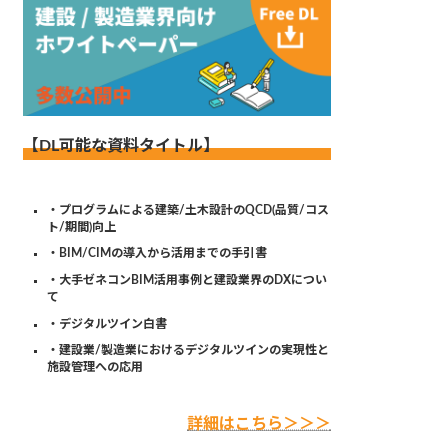
【DL可能な資料タイトル】
・プログラムによる建築/土木設計のQCD(品質/コス
ト/期間)向上
・BIM/CIMの導入から活用までの手引書
・大手ゼネコンBIM活用事例と建設業界のDXについ
て
・デジタルツイン白書
・建設業/製造業におけるデジタルツインの実現性と
施設管理への応用
詳細はこちら＞＞＞