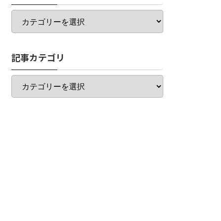
カ
テ
ゴ
リ
記事カテゴリ
一
覧
記
事
カ
テ
ゴ
リ