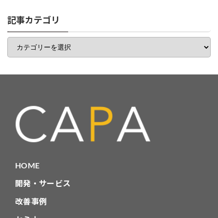
リ
一
記事カテゴリ
覧
記
事
カ
テ
ゴ
リ
HOME
開発・サービス
改善事例