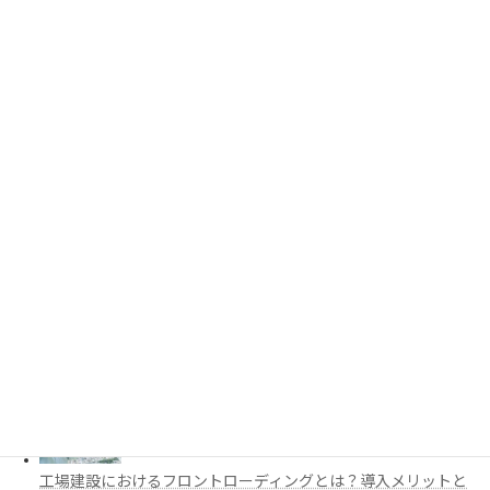
PythonでCADを自動化する方法とは？対応ソフト・活用例・主
要ライブラリを解説
3D都市モデルは土木設計にどう活用できる？PLATEAUの特徴
と活用例を解説
施工管理で注目の空間コンピューティングとは？BIM・Apple
Vision Proの活用例を解説
工場建設におけるフロントローディングとは？導入メリットと