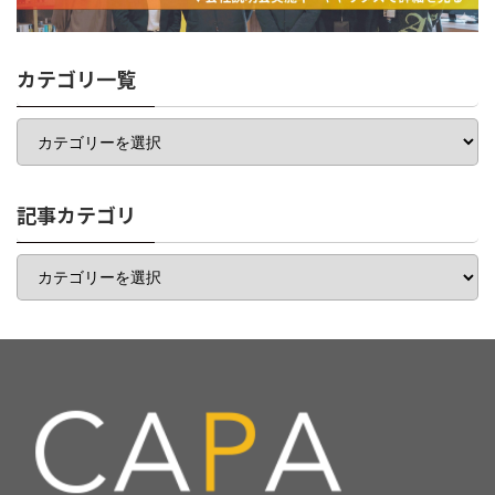
カテゴリ一覧
カ
テ
ゴ
リ
一
記事カテゴリ
覧
記
事
カ
テ
ゴ
リ