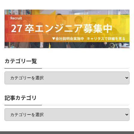
カテゴリ一覧
カ
テ
ゴ
リ
一
記事カテゴリ
覧
記
事
カ
テ
ゴ