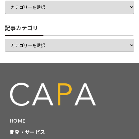
カ
テ
ゴ
リ
一
記事カテゴリ
覧
記
事
カ
テ
ゴ
リ
HOME
開発・サービス