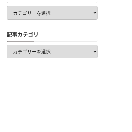
カ
テ
ゴ
リ
記事カテゴリ
一
覧
記
事
カ
テ
ゴ
リ