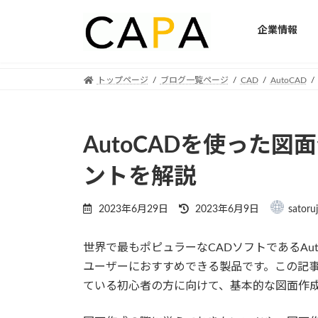
企業情報
Skip
Skip
トップページ
ブログ一覧ページ
CAD
AutoCAD
to
to
the
the
content
Navigation
AutoCADを使った
ントを解説
Last
2023年6月29日
2023年6月9日
satoru
updated
:
世界で最もポピュラーなCADソフトであるAu
ユーザーにおすすめできる製品です。この記事
ている初心者の方に向けて、基本的な図面作