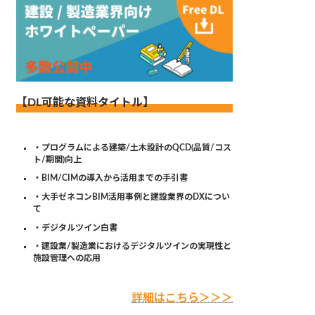
【DL可能な資料タイトル】
・プログラムによる建築/土木設計のQCD(品質/コス
ト/期間)向上
・BIM/CIMの導入から活用までの手引書
・大手ゼネコンBIM活用事例と建設業界のDXについ
て
・デジタルツイン白書
・建設業/製造業におけるデジタルツインの実現性と
施設管理への応用
詳細はこちら＞＞＞