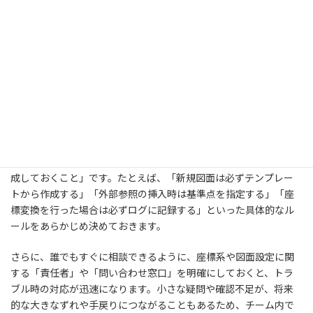
6.3 チーム内での標準化とコミュニケーショ
ン
座標ずれの問題を根本から解決するためには、個人のスキルだけ
でなく、チーム全体の作業ルールや情報共有の仕組みが整ってい
ることが重要です。図面の管理が人によってバラバラになっている
と、せっかく修正しても再びずれてしまうといった悪循環に陥りが
ちです。
そこで有効なのが、「チーム標準の作業フローやマニュアルを作
成しておくこと」です。たとえば、「新規図面は必ずテンプレー
トから作成する」「外部参照の挿入時は基準点を指定する」「座
標変換を行った場合は必ずログに記録する」といった具体的なル
ールをあらかじめ決めておきます。
さらに、誰でもすぐに相談できるように、座標系や図面設定に関
する「責任者」や「問い合わせ窓口」を明確にしておくと、トラ
ブル時の対応が迅速になります。小さな疑問や確認不足が、将来
的な大きなずれや手戻りにつながることもあるため、チーム内で