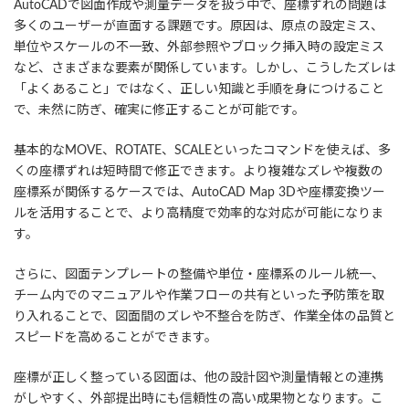
AutoCADで図面作成や測量データを扱う中で、座標ずれの問題は
多くのユーザーが直面する課題です。原因は、原点の設定ミス、
単位やスケールの不一致、外部参照やブロック挿入時の設定ミス
など、さまざまな要素が関係しています。しかし、こうしたズレは
「よくあること」ではなく、正しい知識と手順を身につけること
で、未然に防ぎ、確実に修正することが可能です。
基本的なMOVE、ROTATE、SCALEといったコマンドを使えば、多
くの座標ずれは短時間で修正できます。より複雑なズレや複数の
座標系が関係するケースでは、AutoCAD Map 3Dや座標変換ツー
ルを活用することで、より高精度で効率的な対応が可能になりま
す。
さらに、図面テンプレートの整備や単位・座標系のルール統一、
チーム内でのマニュアルや作業フローの共有といった予防策を取
り入れることで、図面間のズレや不整合を防ぎ、作業全体の品質と
スピードを高めることができます。
座標が正しく整っている図面は、他の設計図や測量情報との連携
がしやすく、外部提出時にも信頼性の高い成果物となります。こ