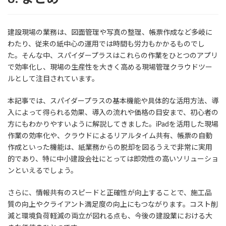
建設現場の業務は、図面管理や写真の整理、帳票作成など多岐に
わたり、従来の紙中心の運用では時間も労力もかかるものでし
た。そんな中、スパイダープラスはこれらの作業をひとつのアプリ
で効率化し、現場の生産性を大きく高める現場管理クラウドツー
ルとして注目されています。
本記事では、スパイダープラスの基本機能や具体的な活用方法、導
入によって得られる効果、導入の流れや価格の目安まで、初心者の
方にもわかりやすいように解説してきました。iPadを活用した現場
作業の効率化や、クラウドによるリアルタイム共有、帳票の自動
作成といった機能は、紙業務からの脱却を図るうえで非常に実用
的であり、特に中小建設会社にとっては即効性の高いソリューショ
ンといえるでしょう。
さらに、情報共有のスピードと正確性が向上することで、施工品
質の向上やクライアント満足度の向上にもつながります。コスト削
減と環境負荷軽減の両立が図れる点も、今後の建設業における大