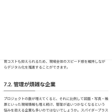
スパイダープラスを導入することで、図面・写真・帳票といった情
報をすべて一元的に管理できるようになり、これまで手間がかかっ
ていた作業がスムーズになります。例えば、図面の持ち運びや修正
作業、写真の整理、日報の記入といった作業を現場でそのまま完
結させることができるため、事務作業の時間が大幅に短縮されま
す。
また、ITに不慣れなスタッフでも直感的に操作できる点は、中小企
業にとって非常に大きなメリットです。導入のハードルが低く、教
育コストも抑えられるため、現場全体のスピード感を維持しなが
らデジタル化を推進することができます。
7.2. 管理が煩雑な企業
プロジェクトの数が増えてくると、それに比例して図面・写真・帳
票といった現場情報も増え続け、管理が追いつかなくなるという
悩みを抱える企業も多いのではないでしょうか。スパイダープラス