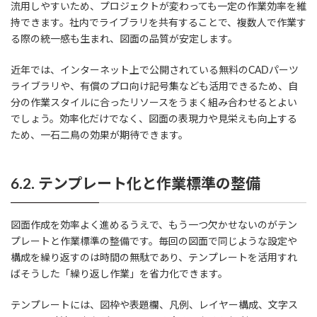
流用しやすいため、プロジェクトが変わっても一定の作業効率を維
持できます。社内でライブラリを共有することで、複数人で作業す
る際の統一感も生まれ、図面の品質が安定します。
近年では、インターネット上で公開されている無料のCADパーツ
ライブラリや、有償のプロ向け記号集なども活用できるため、自
分の作業スタイルに合ったリソースをうまく組み合わせるとよい
でしょう。効率化だけでなく、図面の表現力や見栄えも向上する
ため、一石二鳥の効果が期待できます。
6.2. テンプレート化と作業標準の整備
図面作成を効率よく進めるうえで、もう一つ欠かせないのがテン
プレートと作業標準の整備です。毎回の図面で同じような設定や
構成を繰り返すのは時間の無駄であり、テンプレートを活用すれ
ばそうした「繰り返し作業」を省力化できます。
テンプレートには、図枠や表題欄、凡例、レイヤー構成、文字ス