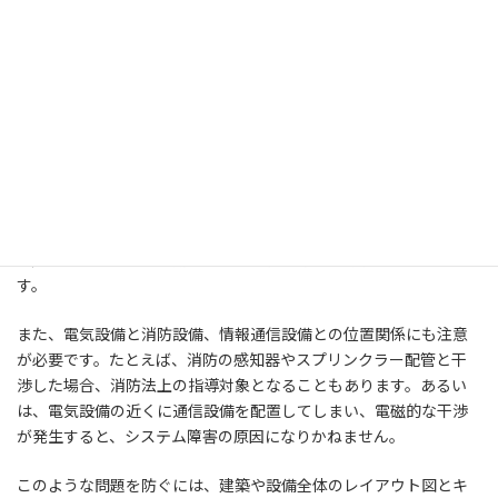
キュービクル図面の作成に集中していると、他業種の図面や設備
との整合性を見落としてしまうことがあります。しかし実際の設
置工事では、建築・空調・消防・給排水など、さまざまな設備が
同じ空間に共存するため、それらとの干渉を回避するための調整
が不可欠です。
たとえば、キュービクルの扉を開けるスペースが、近くの空調ダク
トや排水管と干渉してしまうケースや、保守点検通路が他の設備
によってふさがれてしまうケースなどが現場ではよく見られます。
こうしたトラブルは、施工段階での再調整やレイアウト変更を引
き起こし、コストや工期に大きな影響を与える可能性がありま
す。
また、電気設備と消防設備、情報通信設備との位置関係にも注意
が必要です。たとえば、消防の感知器やスプリンクラー配管と干
渉した場合、消防法上の指導対象となることもあります。あるい
は、電気設備の近くに通信設備を配置してしまい、電磁的な干渉
が発生すると、システム障害の原因になりかねません。
このような問題を防ぐには、建築や設備全体のレイアウト図とキ