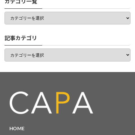
カテゴリ一覧
カ
テ
ゴ
リ
一
記事カテゴリ
覧
記
事
カ
テ
ゴ
リ
HOME