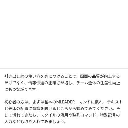
本記事の中で紹介した主なポイントを振り返ると、以下のように
なります：
引き出し線の基本構成
（矢印・リーダー線・テキスト）とその
役割
MLEADERコマンドによる作成手順と、柔軟な配置方法
MLEADERSTYLEによるスタイル管理と、カスタムスタイルの
設計
整列や記号入力など、実務に役立つ応用テクニック
表示トラブルや設定ミスの対処法
引き出し線の使い方を身につけることで、図面の品質が向上する
だけでなく、情報伝達の正確さが増し、チーム全体の生産性向上
にもつながります。
初心者の方は、まずは基本のMLEADERコマンドに慣れ、テキスト
と矢印の配置に意識を向けるところから始めてみてください。そ
して慣れてきたら、スタイルの活用や整列コマンド、特殊記号の
入力なども取り入れてみましょう。