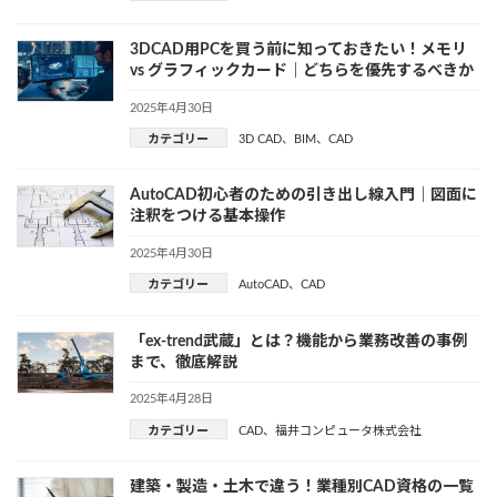
3DCAD用PCを買う前に知っておきたい！メモリ
vs グラフィックカード｜どちらを優先するべきか
2025年4月30日
カテゴリー
3D CAD
、
BIM
、
CAD
AutoCAD初心者のための引き出し線入門｜図面に
注釈をつける基本操作
2025年4月30日
カテゴリー
AutoCAD
、
CAD
「ex-trend武蔵」とは？機能から業務改善の事例
まで、徹底解説
2025年4月28日
カテゴリー
CAD
、
福井コンピュータ株式会社
建築・製造・土木で違う！業種別CAD資格の一覧