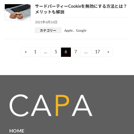
サードパーティーCookieを無効にする方法とは？
メリットも解説
2021年6月16日
カテゴリー
Apple
、
Google
投
Page
Page
Page
Page
Page
«
1
…
5
6
7
…
17
»
稿
ナ
ビ
ゲ
ー
シ
ョ
HOME
ン