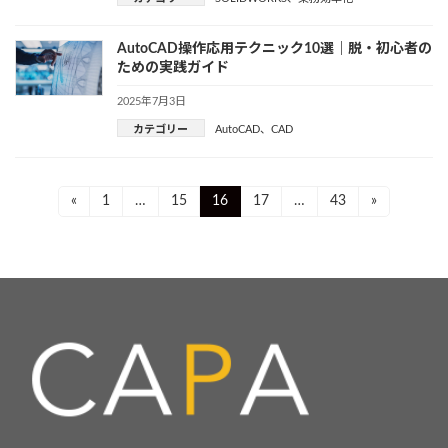
AutoCAD操作応用テクニック10選｜脱・初心者の
ための実践ガイド
2025年7月3日
カテゴリー
AutoCAD
、
CAD
投
Page
Page
Page
Page
Page
«
1
…
15
16
17
…
43
»
稿
ナ
ビ
ゲ
ー
シ
ョ