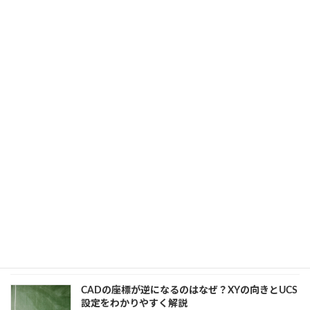
AutoCADのフォントを一括変更！スクリプトで作
業を効率化する方法
2025年7月8日
カテゴリー
AutoCAD
、
業務効率化
SolidWorks Toolboxとは？初心者向けに基本機能
と使い方をやさしく解説
2025年7月8日
カテゴリー
SOLIDWORKS
、
開発知識
最初に導入すべきCAD入門ソフトとは？コストと
使いやすさで選ぶ最適解
2025年7月7日
カテゴリー
CAD
、
建設・製造業界
CADの座標が逆になるのはなぜ？XYの向きとUCS
設定をわかりやすく解説