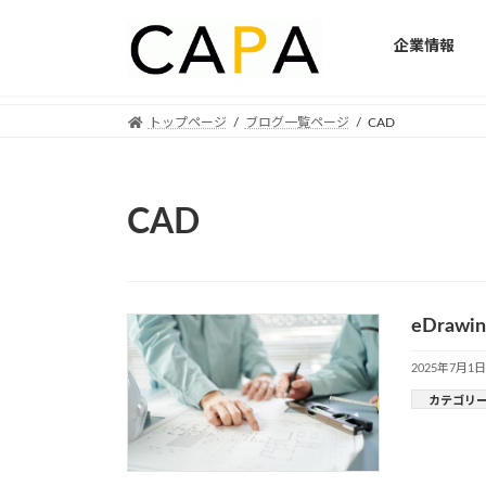
企業情報
Skip
Skip
トップページ
ブログ一覧ページ
CAD
to
to
the
the
content
Navigation
CAD
eDra
2025年7月1日
カテゴリ