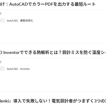
け：AutoCADでカラーPDFを出力する最短ルート
日
ー
AutoCAD
、
業務効率化
CAD Inventorでできる熱解析とは？設計ミスを防ぐ温
日
ー
AutoCAD
、
Inventor
d-denki』導入で失敗しない！電気設計者がつまずく3つ