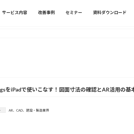
サービス内容
改善事例
セミナー
資料ダウンロード
wingsをiPadで使いこなす！図面寸法の確認とAR活用の基
ー
AR
、
CAD
、
建設・製造業界