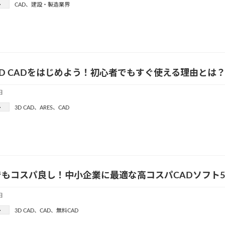
ー
CAD
、
建設・製造業界
で2D CADをはじめよう！初心者でもすぐ使える理由とは
日
ー
3D CAD
、
ARES
、
CAD
もコスパ良し！中小企業に最適な高コスパCADソフト
日
ー
3D CAD
、
CAD
、
無料CAD