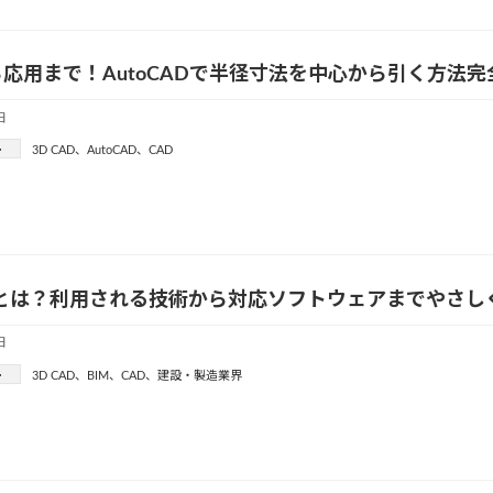
応用まで！AutoCADで半径寸法を中心から引く方法完
日
ー
3D CAD
、
AutoCAD
、
CAD
筋とは？利用される技術から対応ソフトウェアまでやさし
日
ー
3D CAD
、
BIM
、
CAD
、
建設・製造業界