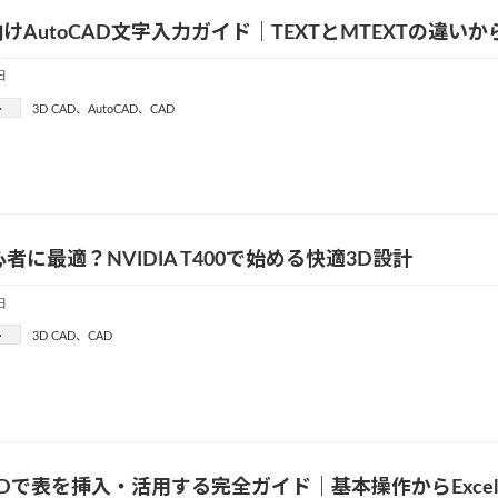
けAutoCAD文字入力ガイド｜TEXTとMTEXTの違
日
ー
3D CAD
、
AutoCAD
、
CAD
心者に最適？NVIDIA T400で始める快適3D設計
日
ー
3D CAD
、
CAD
CADで表を挿入・活用する完全ガイド｜基本操作からExc