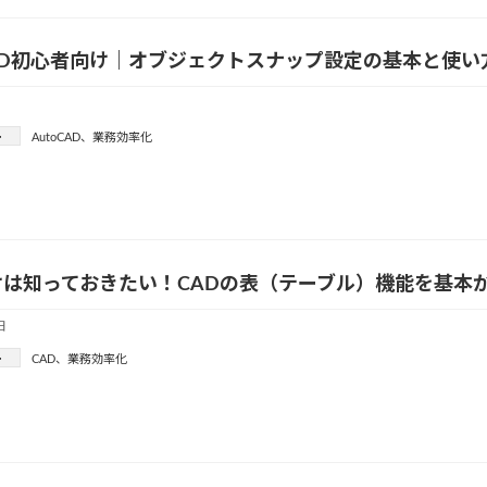
CAD初心者向け｜オブジェクトスナップ設定の基本と使
ー
AutoCAD
、
業務効率化
けは知っておきたい！CADの表（テーブル）機能を基本
日
ー
CAD
、
業務効率化