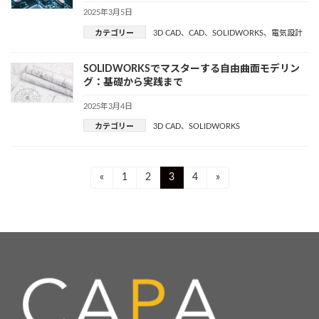
2025年3月5日
カテゴリー
3D CAD
、
CAD
、
SOLIDWORKS
、
電気設計
SOLIDWORKSでマスターする自由曲面モデリン
グ：基礎から実践まで
2025年3月4日
カテゴリー
3D CAD
、
SOLIDWORKS
投
Page
Page
Page
Page
«
1
2
3
4
»
稿
ナ
ビ
ゲ
ー