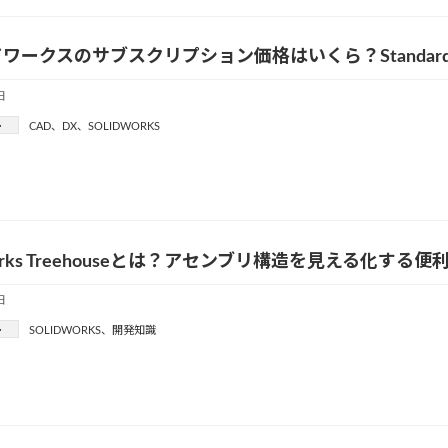
ワークスのサブスクリプション価格はいくら？Standard・Pro
日
ー
CAD
、
DX
、
SOLIDWORKS
dWorks Treehouseとは？アセンブリ構造を見える化する
日
ー
SOLIDWORKS
、
開発知識