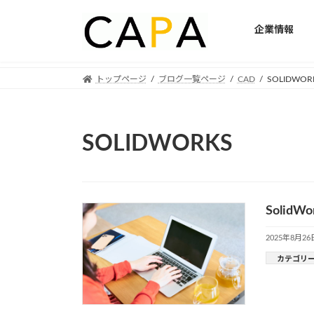
企業情報
Skip
Skip
トップページ
ブログ一覧ページ
CAD
SOLIDWOR
to
to
the
the
content
Navigation
SOLIDWORKS
Soli
2025年8月26
カテゴリ