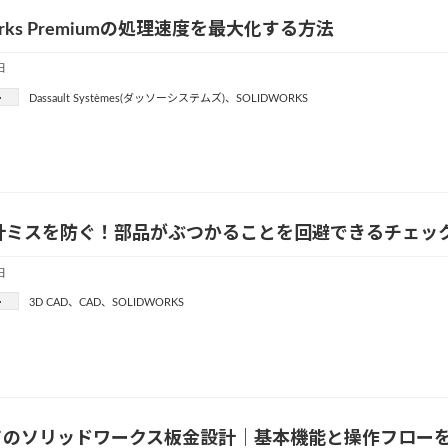
Works Premiumの処理速度を最大化する方法
日
ー
Dassault Systèmes(ダッソーシステムズ)
、
SOLIDWORKS
設計ミスを防ぐ！部品がぶつかることを回避できるチェッ
日
ー
3D CAD
、
CAD
、
SOLIDWORKS
てのソリッドワークス板金設計｜基本機能と操作フロー