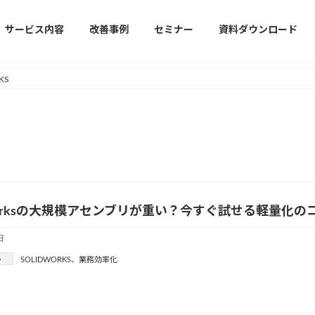
サービス内容
改善事例
セミナー
資料ダウンロード
KS
dWorksの大規模アセンブリが重い？今すぐ試せる軽量化
日
ー
SOLIDWORKS
、
業務効率化