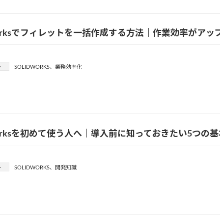
dWorksでフィレットを一括作成する方法｜作業効率がア
ー
SOLIDWORKS
、
業務効率化
dWorksを初めて使う人へ｜導入前に知っておきたい5つの
ー
SOLIDWORKS
、
開発知識