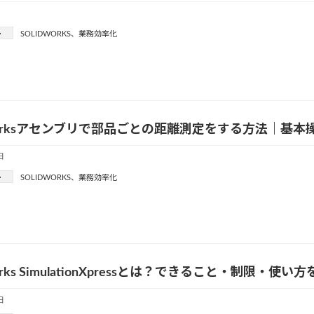
ー
SOLIDWORKS
、
業務効率化
dWorksアセンブリで部品ごとの距離測定をする方法｜基
日
ー
SOLIDWORKS
、
業務効率化
Works SimulationXpressとは？できること・制限・使い
日