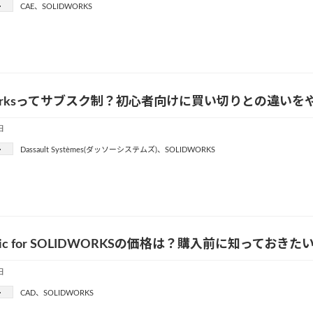
ー
CAE
、
SOLIDWORKS
dWorksってサブスク制？初心者向けに買い切りとの違い
日
ー
Dassault Systèmes(ダッソーシステムズ)
、
SOLIDWORKS
gic for SOLIDWORKSの価格は？購入前に知っておき
日
ー
CAD
、
SOLIDWORKS