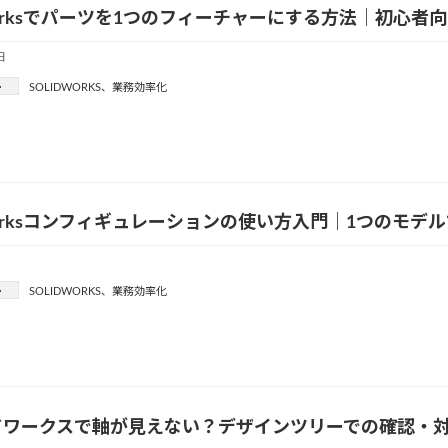
dWorksでパーツを1つのフィーチャーにする方法｜初心者
日
ー
SOLIDWORKS
、
業務効率化
dWorksコンフィギュレーションの使い方入門｜1つのモ
ー
SOLIDWORKS
、
業務効率化
ドワークスで軸が見えない？デザインツリーでの確認・