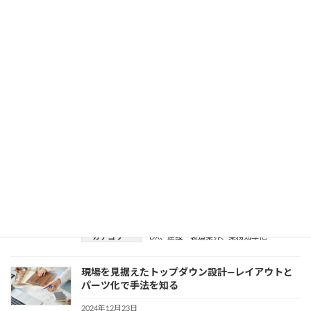
に進むためのセマンティクスデータ活用法
2025年1月10日
カテゴリー
BIM
、
DX
、
業務効率化
自動設計とは何か？ 初心者でもわかる基本とそ
の仕組み
2024年12月27日
カテゴリー
DX
、
業務効率化
建築施工を巡る諸課題—省人化、安全確保、新3K
が描く未来
2024年12月24日
カテゴリー
DX
、
建設・製造業界
、
業務効率化
現場を見据えたトップダウン設計—レイアウトと
パーツ化で手法を知る
2024年12月23日