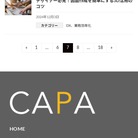
デザイナー必見！図面作成を簡単にする3D活用の
コツ
2024年12月3日
カテゴリー
DX
、
業務効率化
投
Page
Page
Page
Page
Page
«
1
…
6
7
8
…
18
»
稿
ナ
ビ
ゲ
ー
シ
ョ
HOME
ン