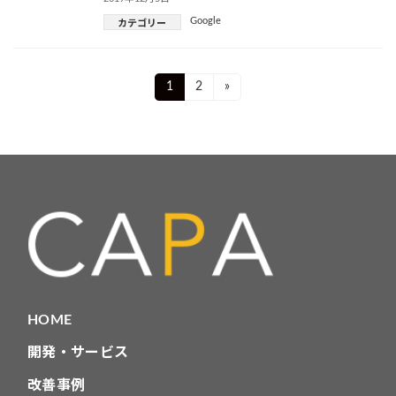
Google
カテゴリー
投
Page
Page
1
2
»
稿
ナ
ビ
ゲ
ー
シ
ョ
HOME
ン
開発・サービス
改善事例