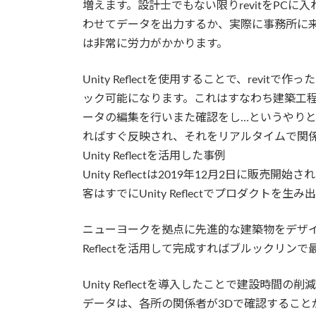
増えます。設計士でもない限りrevitをPC
わせてデータを出力するか、実際に事務所に来て
は非常に労力がかかります。
Unity Reflectを使用することで、revi
ック可能になります。これはすなわち建築工
ータの編集を行いまた確認をし…というやり
ればすぐ反映され、それをリアルタイムで関
Unity Reflectを活用した事例
Unity Reflectは2019年12月2日に
客はすでにUnity Reflectでプロダクトを生み
ニューヨークを拠点に先進的な建築物をデザインし続け
Reflectを活用して完成すればブルックリンで
Unity Reflectを導入したことで建設時
データは、各所の関係者が3Dで確認すること