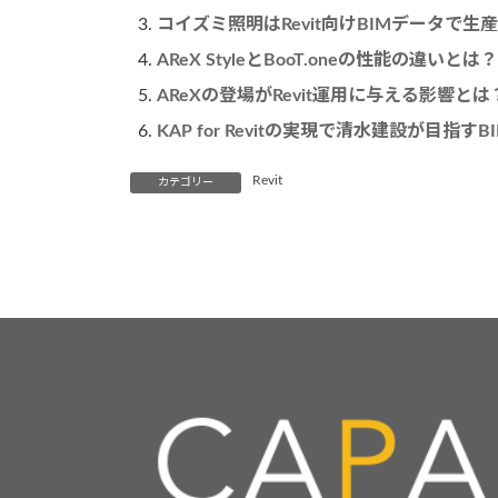
コイズミ照明はRevit向けBIMデータで
AReX StyleとBooT.oneの性能の違
AReXの登場がRevit運用に与える影響とは
KAP for Revitの実現で清水建設が目指す
Revit
カテゴリー