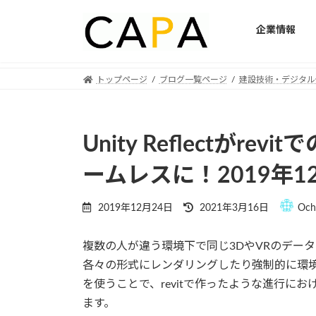
企業情報
Skip
Skip
トップページ
ブログ一覧ページ
建設技術・デジタル
to
to
the
the
content
Navigation
Unity Reflectがr
ームレスに！2019年
Last
2019年12月24日
2021年3月16日
Och
updated
:
複数の人が違う環境下で同じ3DやVRのデー
各々の形式にレンダリングしたり強制的に環境を合
を使うことで、revitで作ったような進行に
ます。