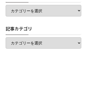
カ
テ
ゴ
リ
記事カテゴリ
一
覧
記
事
カ
テ
ゴ
リ