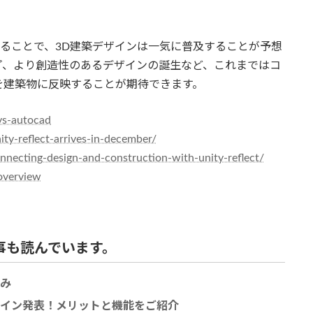
性を高めることで、3D建築デザインは一気に普及することが予想
プ、より創造性のあるデザインの誕生など、これまではコ
を建築物に反映することが期待できます。
vs-autocad
ty-reflect-arrives-in-december/
nnecting-design-and-construction-with-unity-reflect/
overview
事も読んでいます。
強み
ングイン発表！メリットと機能をご紹介