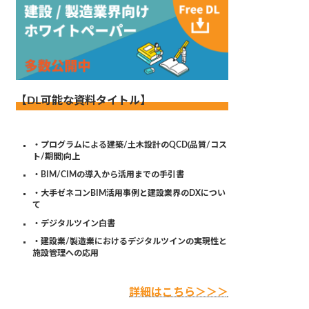
【DL可能な資料タイトル】
・プログラムによる建築/土木設計のQCD(品質/コス
ト/期間)向上
・BIM/CIMの導入から活用までの手引書
・大手ゼネコンBIM活用事例と建設業界のDXについ
て
・デジタルツイン白書
・建設業/製造業におけるデジタルツインの実現性と
施設管理への応用
詳細はこちら＞＞＞