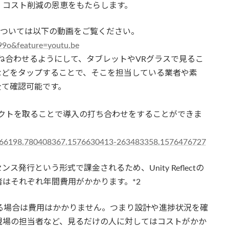
、コスト削減の恩恵をもたらします。
するかについては以下の動画をご覧ください。
99o&feature=youtu.be
ね合わせるようにして、タブレットやVRグラスで見るこ
などをタップすることで、そこを担当している業者や素
全て確認可能です。
のチームにコンタクトを取ることで導入の打ち合わせをすることができま
204466198.780408367.1576630413-263483358.1576476727
ス発行という形式で課金されるため、Unity Reflectの
はそれぞれ年間費用がかかります。*2
用する場合は費用はかかりません。つまり設計や進捗状況を確
現場の担当者など、見るだけの人に対してはコストがかか