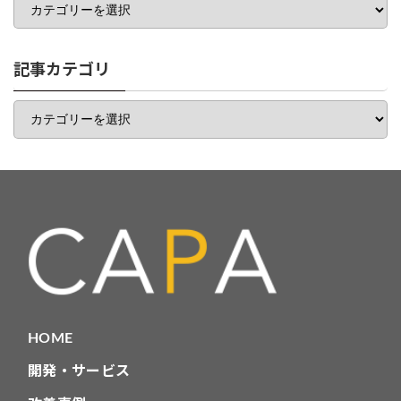
テ
ゴ
リ
一
記事カテゴリ
覧
記
事
カ
テ
ゴ
リ
HOME
開発・サービス