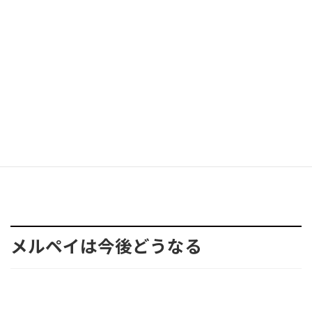
イド決済です。チャージする方法は以下の2つです。
①メルカリで貯まったポイントや、売上金をポイントに変換して
チャージする
②銀行口座からの引き落としでチャージする
②は銀行口座の登録が必要です。
現在登録できる銀行は以下の銀行に限られていますので注意して
くださいね。
メルペイは今後どうなる