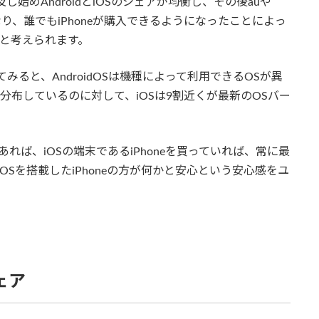
始めAndroidとiOSのシェアが均衡し、その後auや
になり、誰でもiPhoneが購入できるようになったことによっ
だと考えられます。
ると、AndroidOSは機種によって利用できるOSが異
らに分布しているのに対して、iOSは9割近くが最新のOSバー
れば、iOSの端末であるiPhoneを買っていれば、常に最
OSを搭載したiPhoneの方が何かと安心という安心感をユ
ェア