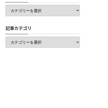
カ
テ
ゴ
リ
記事カテゴリ
一
覧
記
事
カ
テ
ゴ
リ