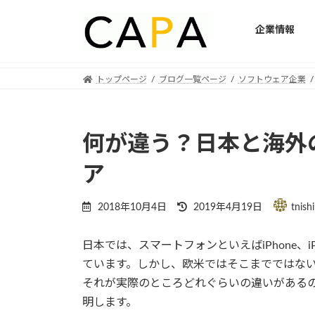
企業情報
Skip
Skip
トップページ
ブログ一覧ページ
ソフトウェア企業
to
to
the
the
content
Navigation
何が違う？日本と海外
ア
Last
2018年10月4日
2019年4月19日
tnish
updated
:
日本では、スマートフォンといえばiPhone、i
ています。しかし、欧米ではそこまでではな
それが実際のところどれぐらいの違いがある
明します。