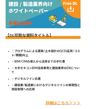
【DL可能な資料タイトル】
・プログラムによる建築/土木設計のQCD(品質/コス
ト/期間)向上
・BIM/CIMの導入から活用までの手引書
・大手ゼネコンBIM活用事例と建設業界のDXについ
て
・デジタルツイン白書
・建設業/製造業におけるデジタルツインの実現性と
施設管理への応用
詳細はこちら＞＞＞