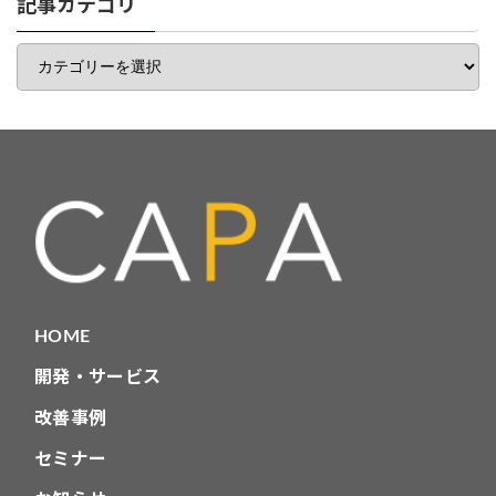
一
記事カテゴリ
覧
記
事
カ
テ
ゴ
リ
HOME
開発・サービス
改善事例
セミナー