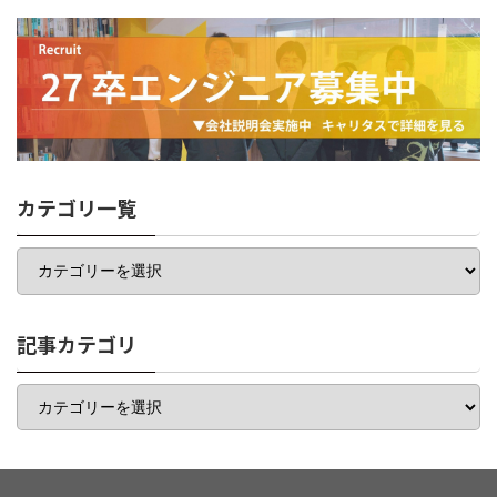
カテゴリ一覧
カ
テ
ゴ
リ
一
記事カテゴリ
覧
記
事
カ
テ
ゴ