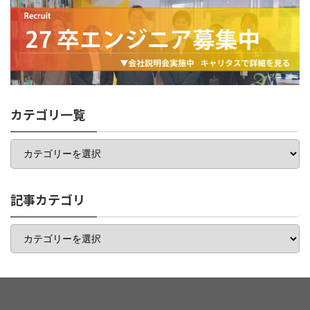
カテゴリ一覧
カ
テ
ゴ
リ
一
記事カテゴリ
覧
記
事
カ
テ
ゴ
リ