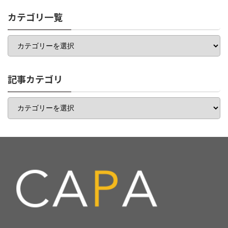
カテゴリ一覧
カ
テ
ゴ
リ
一
記事カテゴリ
覧
記
事
カ
テ
ゴ
リ