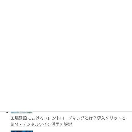
PythonでCADを自動化する方法とは？対応ソフト・活用例・主
要ライブラリを解説
3D都市モデルは土木設計にどう活用できる？PLATEAUの特徴
と活用例を解説
施工管理で注目の空間コンピューティングとは？BIM・Apple
Vision Proの活用例を解説
工場建設におけるフロントローディングとは？導入メリットと
BIM・デジタルツイン活用を解説