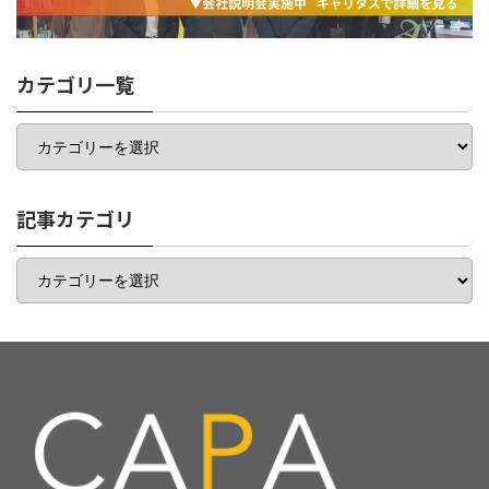
カテゴリ一覧
カ
テ
ゴ
リ
一
記事カテゴリ
覧
記
事
カ
テ
ゴ
リ