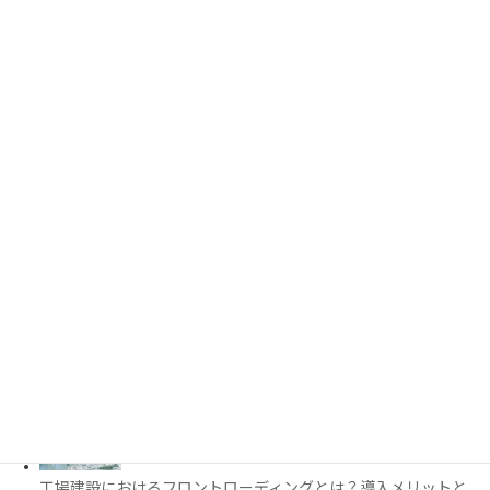
PythonでCADを自動化する方法とは？対応ソフト・活用例・主
要ライブラリを解説
3D都市モデルは土木設計にどう活用できる？PLATEAUの特徴
と活用例を解説
施工管理で注目の空間コンピューティングとは？BIM・Apple
Vision Proの活用例を解説
工場建設におけるフロントローディングとは？導入メリットと