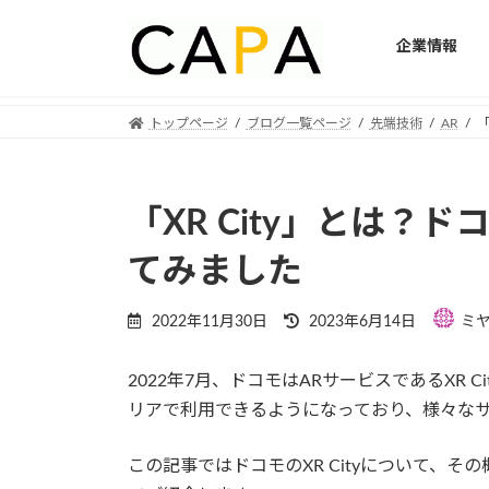
企業情報
Skip
Skip
トップページ
ブログ一覧ページ
先端技術
AR
「
to
to
the
the
content
Navigation
「XR City」とは？
てみました
Last
2022年11月30日
2023年6月14日
ミ
updated
:
2022年7月、ドコモはARサービスであるXR 
リアで利用できるようになっており、様々な
この記事ではドコモのXR Cityについて、