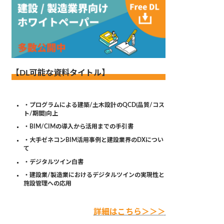
【DL可能な資料タイトル】
・プログラムによる建築/土木設計のQCD(品質/コス
ト/期間)向上
・BIM/CIMの導入から活用までの手引書
・大手ゼネコンBIM活用事例と建設業界のDXについ
て
・デジタルツイン白書
・建設業/製造業におけるデジタルツインの実現性と
施設管理への応用
詳細はこちら＞＞＞