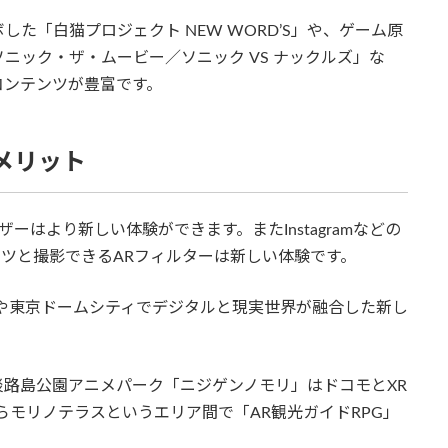
た「白猫プロジェクト NEW WORD’S」や、ゲーム原
ニック・ザ・ムービー／ソニック VS ナックルズ」な
コンテンツが豊富です。
るメリット
ーザーはより新しい体験ができます。またInstagramなどの
ンツと撮影できるARフィルターは新しい体験です。
兵庫県や東京ドームシティでデジタルと現実世界が融合した新し
路島公園アニメパーク「ニジゲンノモリ」はドコモとXR
からモリノテラスというエリア間で「AR観光ガイドRPG」