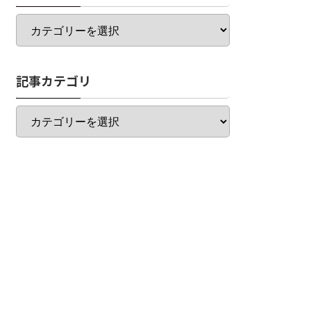
カ
テ
ゴ
リ
記事カテゴリ
一
覧
記
事
カ
テ
ゴ
リ