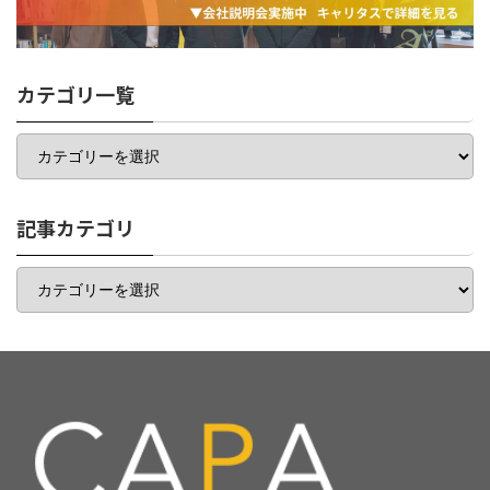
カテゴリ一覧
カ
テ
ゴ
リ
一
記事カテゴリ
覧
記
事
カ
テ
ゴ
リ