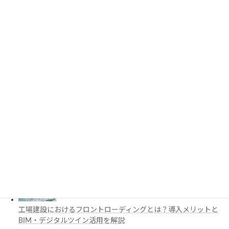
PythonでCADを自動化する方法とは？対応ソフト・活用例・主
要ライブラリを解説
3D都市モデルは土木設計にどう活用できる？PLATEAUの特徴
と活用例を解説
施工管理で注目の空間コンピューティングとは？BIM・Apple
Vision Proの活用例を解説
工場建設におけるフロントローディングとは？導入メリットと
BIM・デジタルツイン活用を解説