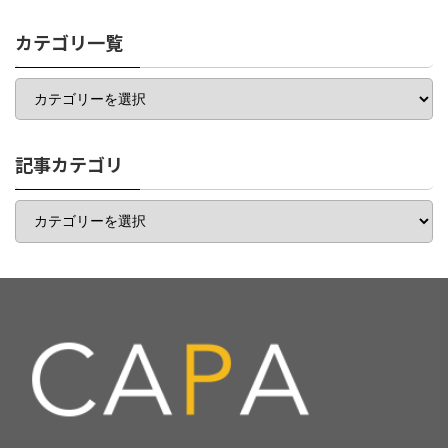
カテゴリ一覧
カ
テ
ゴ
リ
一
記事カテゴリ
覧
記
事
カ
テ
ゴ
リ