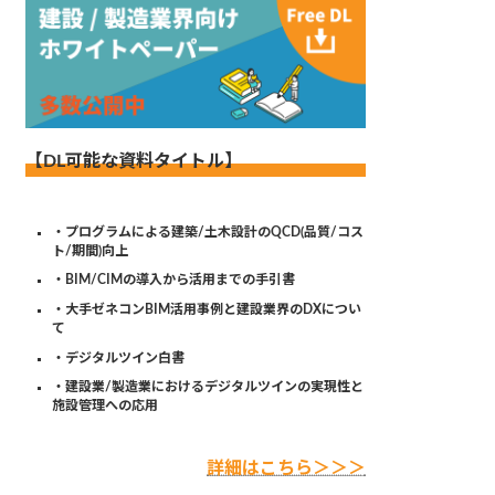
【DL可能な資料タイトル】
・プログラムによる建築/土木設計のQCD(品質/コス
ト/期間)向上
・BIM/CIMの導入から活用までの手引書
・大手ゼネコンBIM活用事例と建設業界のDXについ
て
・デジタルツイン白書
・建設業/製造業におけるデジタルツインの実現性と
施設管理への応用
詳細はこちら＞＞＞