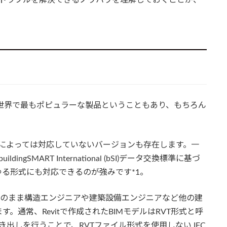
itは、世界で最もポピュラーな製品ということもあり、もちろん
品によっては対応していないバージョンも存在します。一
uildingSMART International (bSI)データ交換標準に基づ
らゆる形式にも対応できるのが強みです*1。
は、そのまま構造エンジニアや建築設備エンジニアなど他の建
通常、Revitで作成されたBIMモデルはRVT形式と呼
き出しを行うことで、RVTファイル形式を使用しない IFC