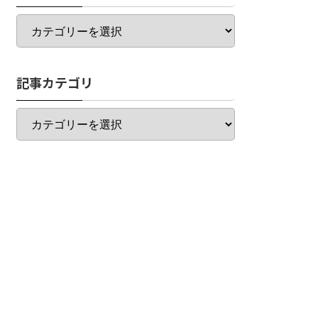
カ
テ
ゴ
リ
記事カテゴリ
一
覧
記
事
カ
テ
ゴ
リ