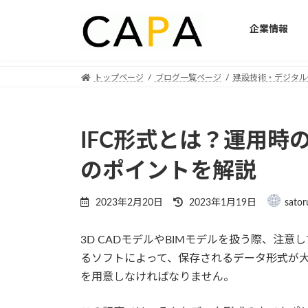
企業情報
Skip
Skip
トップページ
ブログ一覧ページ
建設技術・デジタル
to
to
the
the
content
Navigation
IFC形式とは？運用時の
のポイントを解説
Last
2023年2月20日
2023年1月19日
sator
updated
:
3D CADモデルやBIMモデルを扱う際、注
るソフトによって、保存されるデータ形式が
を用意しなければなりません。