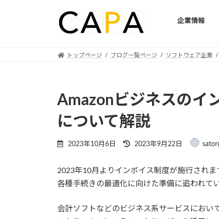
企業情報
Skip
Skip
トップページ
ブログ一覧ページ
ソフトウェア企業
to
to
the
the
content
Navigation
Amazonビジネスの
について解説
Last
2023年10月6日
2023年9月22日
sator
updated
:
2023年10月よりインボイス制度が施行さ
各種手続きの最適化に向けた準備に追われて
会計ソフトなどのビジネス系サービスにおい