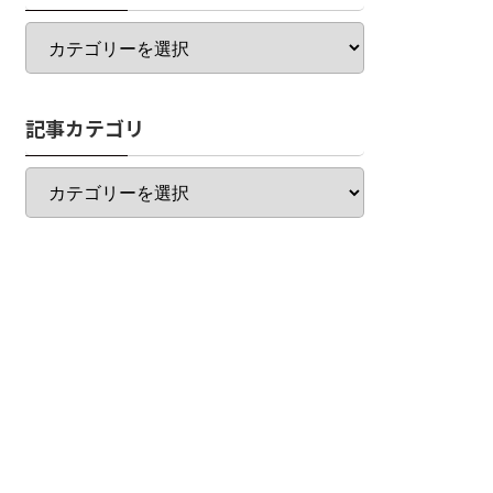
カ
テ
ゴ
リ
記事カテゴリ
一
覧
記
事
カ
テ
ゴ
リ