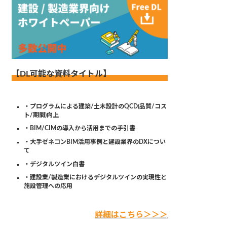
【DL可能な資料タイトル】
・プログラムによる建築/土木設計のQCD(品質/コス
ト/期間)向上
・BIM/CIMの導入から活用までの手引書
・大手ゼネコンBIM活用事例と建設業界のDXについ
て
・デジタルツイン白書
・建設業/製造業におけるデジタルツインの実現性と
施設管理への応用
詳細はこちら＞＞＞